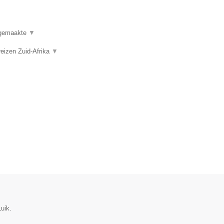
t gemaakte
▼
reizen Zuid-Afrika
▼
uik.