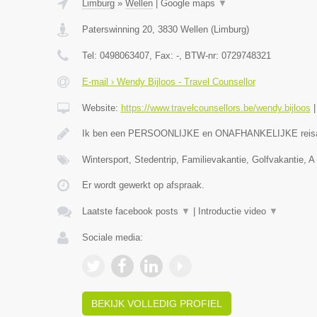
Limburg
»
Wellen
|
Google maps
▼
Paterswinning 20
,
3830
Wellen
(
Limburg
)
Tel:
0498063407
, Fax:
-
, BTW-nr:
0729748321
E-mail › Wendy Bijloos - Travel Counsellor
Website:
https://www.travelcounsellors.be/wendy.bijloos
Ik ben een PERSOONLIJKE en ONAFHANKELIJKE reis
Wintersport, Stedentrip, Familievakantie, Golfvakantie, A 
Er wordt gewerkt op afspraak.
Laatste facebook posts
▼
|
Introductie video
▼
Sociale media:
BEKIJK VOLLEDIG PROFIEL