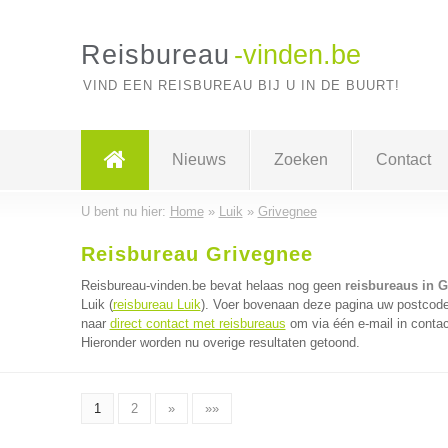
Reisbureau
-vinden.be
VIND EEN REISBUREAU BIJ U IN DE BUURT!
Nieuws
Zoeken
Contact
U bent nu hier:
Home
»
Luik
»
Grivegnee
Reisbureau Grivegnee
Reisbureau-vinden.be bevat helaas nog geen
reisbureaus in 
Luik (
reisbureau Luik
). Voer bovenaan deze pagina uw postcode i
naar
direct contact met reisbureaus
om via één e-mail in contac
Hieronder worden nu overige resultaten getoond.
1
2
»
»»