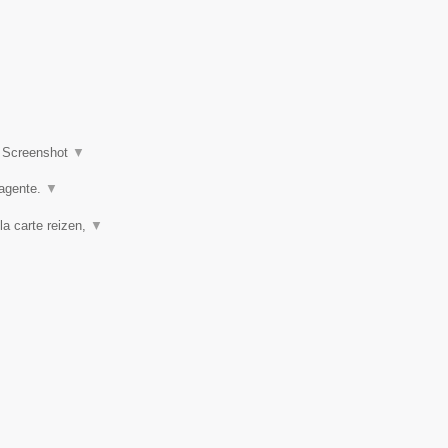
|
Screenshot
▼
agente.
▼
la carte reizen,
▼