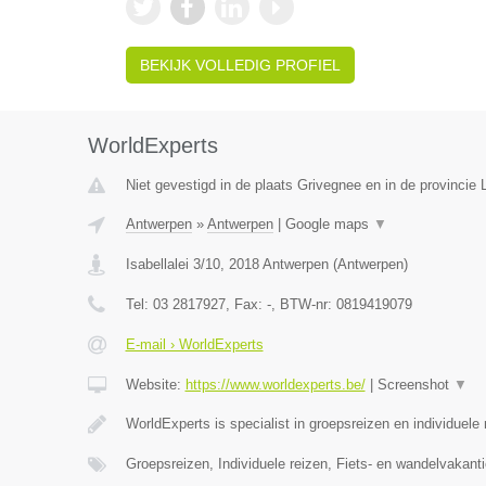
BEKIJK VOLLEDIG PROFIEL
WorldExperts
Niet gevestigd in de plaats Grivegnee en in de provincie L
Antwerpen
»
Antwerpen
|
Google maps
▼
Isabellalei 3/10
,
2018
Antwerpen
(
Antwerpen
)
Tel:
03 2817927
, Fax:
-
, BTW-nr:
0819419079
E-mail › WorldExperts
Website:
https://www.worldexperts.be/
|
Screenshot
▼
WorldExperts is specialist in groepsreizen en individuele
Groepsreizen, Individuele reizen, Fiets- en wandelvakanti