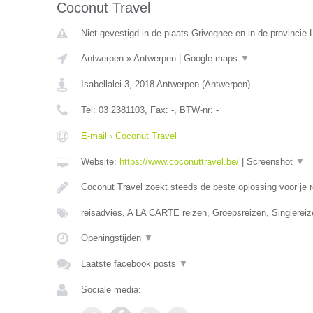
Coconut Travel
Niet gevestigd in de plaats Grivegnee en in de provincie L
Antwerpen
»
Antwerpen
|
Google maps
▼
Isabellalei 3
,
2018
Antwerpen
(
Antwerpen
)
Tel:
03 2381103
, Fax:
-
, BTW-nr:
-
E-mail › Coconut Travel
Website:
https://www.coconuttravel.be/
|
Screenshot
▼
Coconut Travel zoekt steeds de beste oplossing voor je r
reisadvies, A LA CARTE reizen, Groepsreizen, Singlereiz
Openingstijden
▼
Laatste facebook posts
▼
Sociale media: