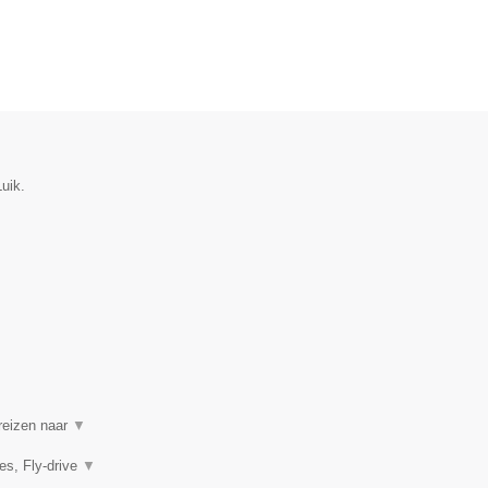
uik.
 reizen naar
▼
es, Fly-drive
▼