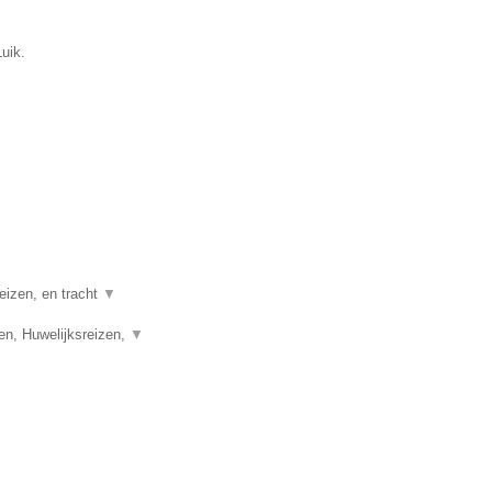
uik.
eizen, en tracht
▼
en, Huwelijksreizen,
▼