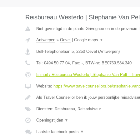
Reisbureau Westerlo | Stephanie Van Pelt
Niet gevestigd in de plaats Grivegnee en in de provincie L
Antwerpen
»
Oevel
|
Google maps
▼
Bell-Telephonelaan 5
,
2260
Oevel
(
Antwerpen
)
Tel:
0494 50 77 04
, Fax:
-
, BTW-nr:
BE0769.584.340
E-mail › Reisbureau Westerlo | Stephanie Van Pelt - Trav
Website:
https://www.travelcounsellors.be/stephanie.vanp
Als Travel Counsellor ben ik jouw persoonlijke reisadvis
Diensten: Reisbureau, Reisadviseur
Openingstijden
▼
Laatste facebook posts
▼