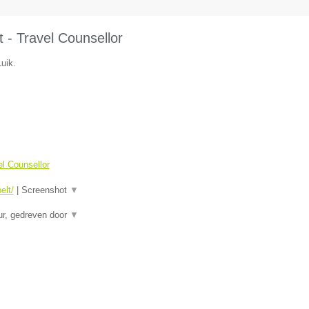
 - Travel Counsellor
uik.
el Counsellor
elt/
|
Screenshot
▼
eur, gedreven door
▼