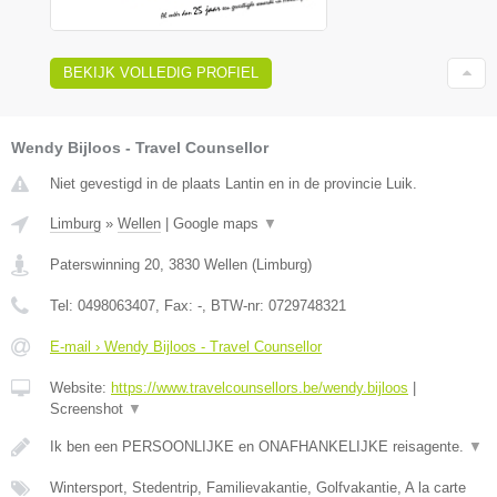
BEKIJK VOLLEDIG PROFIEL
Wendy Bijloos - Travel Counsellor
Niet gevestigd in de plaats Lantin en in de provincie Luik.
Limburg
»
Wellen
|
Google maps
▼
Paterswinning 20
,
3830
Wellen
(
Limburg
)
Tel:
0498063407
, Fax:
-
, BTW-nr:
0729748321
E-mail › Wendy Bijloos - Travel Counsellor
Website:
https://www.travelcounsellors.be/wendy.bijloos
|
Screenshot
▼
Ik ben een PERSOONLIJKE en ONAFHANKELIJKE reisagente.
▼
Wintersport, Stedentrip, Familievakantie, Golfvakantie, A la carte