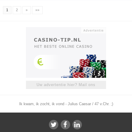
1
2
»
»»
Uw advertentie hier? Mail ons
Ik kwam, ik zocht, ik vond - Julius Caesar / 47 v.Chr. ;)