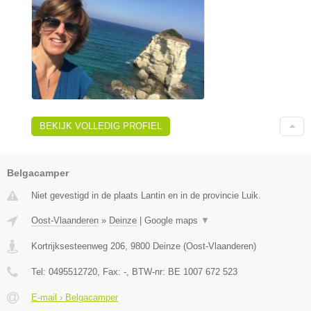
BEKIJK VOLLEDIG PROFIEL
Belgacamper
Niet gevestigd in de plaats Lantin en in de provincie Luik.
Oost-Vlaanderen
»
Deinze
|
Google maps
▼
Kortrijksesteenweg 206
,
9800
Deinze
(
Oost-Vlaanderen
)
Tel:
0495512720
, Fax:
-
, BTW-nr:
BE 1007 672 523
E-mail › Belgacamper