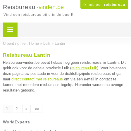
Ik heb een
reisbureau
Reisbureau
-vinden.be
Vind een reisbureau bij u in de buurt!
U bent nu hier:
Home
»
Luik
»
Lantin
Reisbureau Lantin
Reisbureau-vinden.be bevat helaas nog geen
reisbureaus in Lantin
. Dit
geldt ook voor de gehele provincie Luik (
reisbureau Luik
). Voer bovenaan
deze pagina uw postcode in voor de dichtstbijzijnde reisbureaus of ga
naar
direct contact met reisbureaus
om via één e-mail in contact te
komen met meerdere reisbureaus tegelijk. Hieronder worden nu overige
resultaten getoond.
1
2
»
»»
WorldExperts