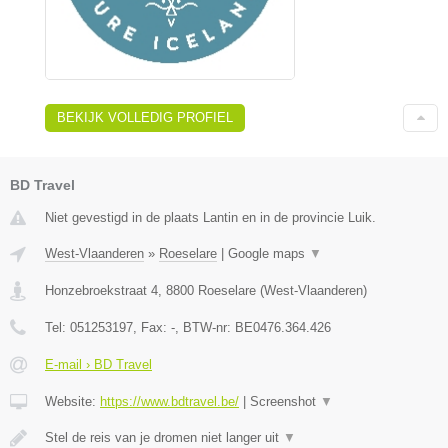
BEKIJK VOLLEDIG PROFIEL
BD Travel
Niet gevestigd in de plaats Lantin en in de provincie Luik.
West-Vlaanderen
»
Roeselare
|
Google maps
▼
Honzebroekstraat 4
,
8800
Roeselare
(
West-Vlaanderen
)
Tel:
051253197
, Fax:
-
, BTW-nr:
BE0476.364.426
E-mail › BD Travel
Website:
https://www.bdtravel.be/
|
Screenshot
▼
Stel de reis van je dromen niet langer uit
▼