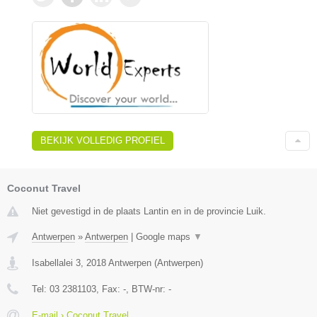
BEKIJK VOLLEDIG PROFIEL
Coconut Travel
Niet gevestigd in de plaats Lantin en in de provincie Luik.
Antwerpen
»
Antwerpen
|
Google maps
▼
Isabellalei 3
,
2018
Antwerpen
(
Antwerpen
)
Tel:
03 2381103
, Fax:
-
, BTW-nr:
-
E-mail › Coconut Travel