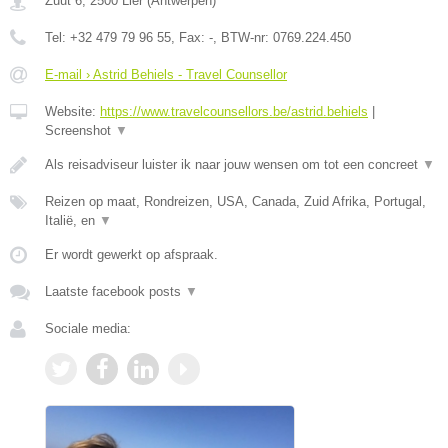
Zuut 6
,
2500
Lier
(
Antwerpen
)
Tel:
+32 479 79 96 55
, Fax:
-
, BTW-nr:
0769.224.450
E-mail › Astrid Behiels - Travel Counsellor
Website:
https://www.travelcounsellors.be/astrid.behiels
|
Screenshot
▼
Als reisadviseur luister ik naar jouw wensen om tot een concreet
▼
Reizen op maat, Rondreizen, USA, Canada, Zuid Afrika, Portugal,
Italië, en
▼
Er wordt gewerkt op afspraak.
Laatste facebook posts
▼
Sociale media: