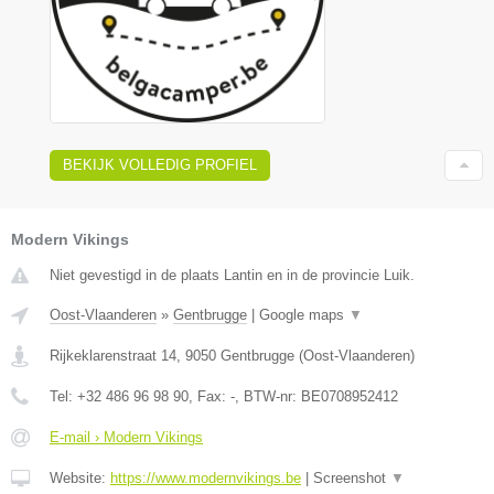
BEKIJK VOLLEDIG PROFIEL
Modern Vikings
Niet gevestigd in de plaats Lantin en in de provincie Luik.
Oost-Vlaanderen
»
Gentbrugge
|
Google maps
▼
Rijkeklarenstraat 14
,
9050
Gentbrugge
(
Oost-Vlaanderen
)
Tel:
+32 486 96 98 90
, Fax:
-
, BTW-nr:
BE0708952412
E-mail › Modern Vikings
Website:
https://www.modernvikings.be
|
Screenshot
▼