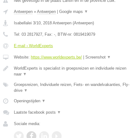
Niet gevestigd in de plaats Lantin en in de provincie Luik.
Antwerpen
»
Antwerpen
|
Google maps
▼
Isabellalei 3/10
,
2018
Antwerpen
(
Antwerpen
)
Tel:
03 2817927
, Fax:
-
, BTW-nr:
0819419079
E-mail › WorldExperts
Website:
https://www.worldexperts.be/
|
Screenshot
▼
WorldExperts is specialist in groepsreizen en individuele reizen
naar
▼
Groepsreizen, Individuele reizen, Fiets- en wandelvakanties, Fly-
drive
▼
Openingstijden
▼
Laatste facebook posts
▼
Sociale media: