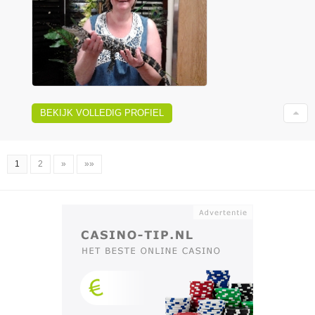
BEKIJK VOLLEDIG PROFIEL
1
2
»
»»