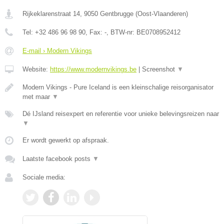
Rijkeklarenstraat 14
,
9050
Gentbrugge
(
Oost-Vlaanderen
)
Tel:
+32 486 96 98 90
, Fax:
-
, BTW-nr:
BE0708952412
E-mail › Modern Vikings
Website:
https://www.modernvikings.be
|
Screenshot
▼
Modern Vikings - Pure Iceland is een kleinschalige reisorganisator
met maar
▼
Dé IJsland reisexpert en referentie voor unieke belevingsreizen naar
▼
Er wordt gewerkt op afspraak.
Laatste facebook posts
▼
Sociale media: