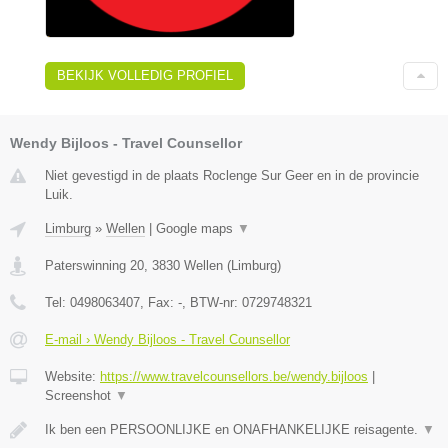
BEKIJK VOLLEDIG PROFIEL
Wendy Bijloos - Travel Counsellor
Niet gevestigd in de plaats Roclenge Sur Geer en in de provincie
Luik.
Limburg
»
Wellen
|
Google maps
▼
Paterswinning 20
,
3830
Wellen
(
Limburg
)
Tel:
0498063407
, Fax:
-
, BTW-nr:
0729748321
E-mail › Wendy Bijloos - Travel Counsellor
Website:
https://www.travelcounsellors.be/wendy.bijloos
|
Screenshot
▼
Ik ben een PERSOONLIJKE en ONAFHANKELIJKE reisagente.
▼