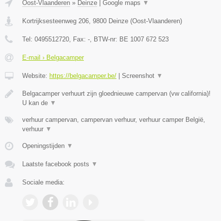
Oost-Vlaanderen
»
Deinze
|
Google maps
▼
Kortrijksesteenweg 206
,
9800
Deinze
(
Oost-Vlaanderen
)
Tel:
0495512720
, Fax:
-
, BTW-nr:
BE 1007 672 523
E-mail › Belgacamper
Website:
https://belgacamper.be/
|
Screenshot
▼
Belgacamper verhuurt zijn gloednieuwe campervan (vw california)!
U kan de
▼
verhuur campervan, campervan verhuur, verhuur camper België,
verhuur
▼
Openingstijden
▼
Laatste facebook posts
▼
Sociale media: