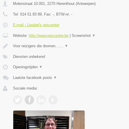
Molenstraat 10.001
,
2270
Herenthout
(
Antwerpen
)
Tel:
014 51 83 89
, Fax:
-
, BTW-nr:
-
E-mail › Liesbet's reiscenter
Website:
http://www.reiscenter.be
|
Screenshot
▼
Voor reizigers die dromen.......
▼
Diensten onbekend
Openingstijden
▼
Laatste facebook posts
▼
Sociale media: