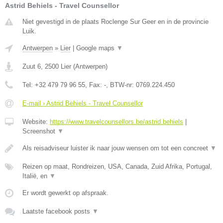
Astrid Behiels - Travel Counsellor
Niet gevestigd in de plaats Roclenge Sur Geer en in de provincie
Luik.
Antwerpen
»
Lier
|
Google maps
▼
Zuut 6
,
2500
Lier
(
Antwerpen
)
Tel:
+32 479 79 96 55
, Fax:
-
, BTW-nr:
0769.224.450
E-mail › Astrid Behiels - Travel Counsellor
Website:
https://www.travelcounsellors.be/astrid.behiels
|
Screenshot
▼
Als reisadviseur luister ik naar jouw wensen om tot een concreet
▼
Reizen op maat, Rondreizen, USA, Canada, Zuid Afrika, Portugal,
Italië, en
▼
Er wordt gewerkt op afspraak.
Laatste facebook posts
▼