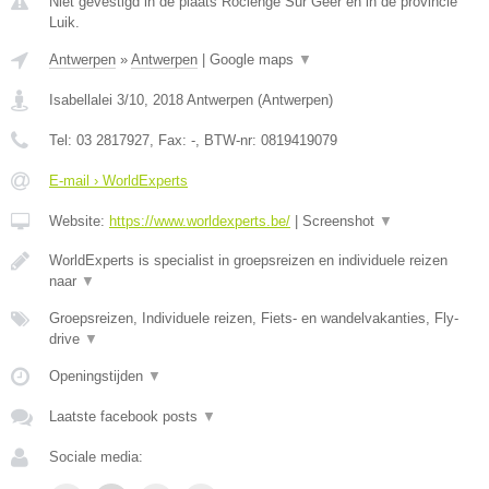
Niet gevestigd in de plaats Roclenge Sur Geer en in de provincie
Luik.
Antwerpen
»
Antwerpen
|
Google maps
▼
Isabellalei 3/10
,
2018
Antwerpen
(
Antwerpen
)
Tel:
03 2817927
, Fax:
-
, BTW-nr:
0819419079
E-mail › WorldExperts
Website:
https://www.worldexperts.be/
|
Screenshot
▼
WorldExperts is specialist in groepsreizen en individuele reizen
naar
▼
Groepsreizen, Individuele reizen, Fiets- en wandelvakanties, Fly-
drive
▼
Openingstijden
▼
Laatste facebook posts
▼
Sociale media: