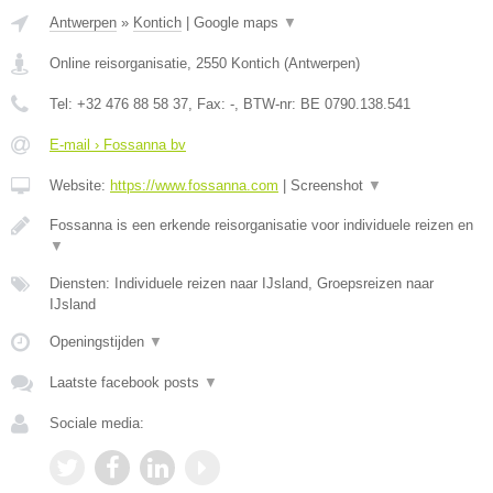
Antwerpen
»
Kontich
|
Google maps
▼
Online reisorganisatie
,
2550
Kontich
(
Antwerpen
)
Tel:
+32 476 88 58 37
, Fax:
-
, BTW-nr:
BE 0790.138.541
E-mail › Fossanna bv
Website:
https://www.fossanna.com
|
Screenshot
▼
Fossanna is een erkende reisorganisatie voor individuele reizen en
▼
Diensten: Individuele reizen naar IJsland, Groepsreizen naar
IJsland
Openingstijden
▼
Laatste facebook posts
▼
Sociale media: