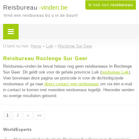
Ik heb een
reisbureau
Reisbureau
-vinden.be
Vind een reisbureau bij u in de buurt!
U bent nu hier:
Home
»
Luik
»
Roclenge Sur Geer
Reisbureau Roclenge Sur Geer
Reisbureau-vinden.be bevat helaas nog geen
reisbureaus in Roclenge
Sur Geer
. Dit geldt ook voor de gehele provincie Luik (
reisbureau Luik
).
Voer bovenaan deze pagina uw postcode in voor de dichtstbijzijnde
reisbureaus of ga naar
direct contact met reisbureaus
om via één e-mail
in contact te komen met meerdere reisbureaus tegelijk. Hieronder worden
nu overige resultaten getoond.
1
2
»
»»
WorldExperts