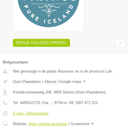
BEKIJK VOLLEDIG PROFIEL
Belgacamper
Niet gevestigd in de plaats Rouvreux en in de provincie Luik.
Oost-Vlaanderen
»
Deinze
|
Google maps
▼
Kortrijksesteenweg 206
,
9800
Deinze
(
Oost-Vlaanderen
)
Tel:
0495512720
, Fax:
-
, BTW-nr:
BE 1007 672 523
E-mail › Belgacamper
Website:
https://belgacamper.be/
|
Screenshot
▼