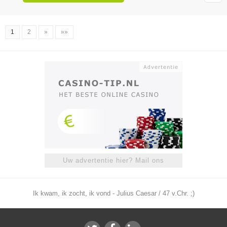
1
2
»
»»
Uw advertentie hier? Mail ons
Ik kwam, ik zocht, ik vond - Julius Caesar / 47 v.Chr. ;)