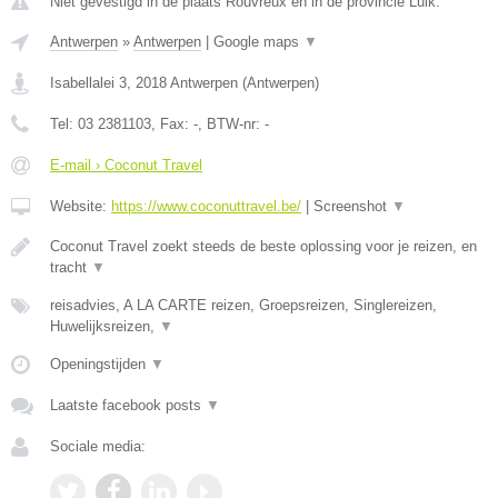
Niet gevestigd in de plaats Rouvreux en in de provincie Luik.
Antwerpen
»
Antwerpen
|
Google maps
▼
Isabellalei 3
,
2018
Antwerpen
(
Antwerpen
)
Tel:
03 2381103
, Fax:
-
, BTW-nr:
-
E-mail › Coconut Travel
Website:
https://www.coconuttravel.be/
|
Screenshot
▼
Coconut Travel zoekt steeds de beste oplossing voor je reizen, en
tracht
▼
reisadvies, A LA CARTE reizen, Groepsreizen, Singlereizen,
Huwelijksreizen,
▼
Openingstijden
▼
Laatste facebook posts
▼
Sociale media: