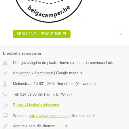
BEKIJK VOLLEDIG PROFIEL
Liesbet's reiscenter
Niet gevestigd in de plaats Rouvreux en in de provincie Luik.
Antwerpen
»
Herenthout
|
Google maps
▼
Molenstraat 10.001
,
2270
Herenthout
(
Antwerpen
)
Tel:
014 51 83 89
, Fax:
-
, BTW-nr:
-
E-mail › Liesbet's reiscenter
Website:
http://www.reiscenter.be
|
Screenshot
▼
Voor reizigers die dromen.......
▼