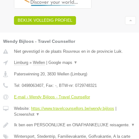
BEKIJK VOLLEDIG PROFIEL
Wendy Bijloos - Travel Counsellor
Niet gevestigd in de plaats Rouvreux en in de provincie Luik.
Limburg
»
Wellen
|
Google maps
▼
Paterswinning 20
,
3830
Wellen
(
Limburg
)
Tel:
0498063407
, Fax:
-
, BTW-nr:
0729748321
E-mail › Wendy Bijloos - Travel Counsellor
Website:
https://www.travelcounsellors.be/wendy.bijloos
|
Screenshot
▼
Ik ben een PERSOONLIJKE en ONAFHANKELIJKE reisagente.
▼
Wintersport, Stedentrip, Familievakantie, Golfvakantie, A la carte