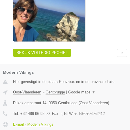
BEKIJK VOLLEDIG PROFIEL
Modern Vikings
Niet gevestigd in de plaats Rouvreux en in de provincie Luik.
Oost-Vlaanderen
»
Gentbrugge
|
Google maps
▼
Rijkeklarenstraat 14
,
9050
Gentbrugge
(
Oost-Vlaanderen
)
Tel:
+32 486 96 98 90
, Fax:
-
, BTW-nr:
BE0708952412
E-mail › Modern Vikings