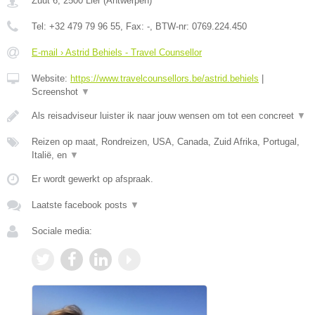
Zuut 6
,
2500
Lier
(
Antwerpen
)
Tel:
+32 479 79 96 55
, Fax:
-
, BTW-nr:
0769.224.450
E-mail › Astrid Behiels - Travel Counsellor
Website:
https://www.travelcounsellors.be/astrid.behiels
|
Screenshot
▼
Als reisadviseur luister ik naar jouw wensen om tot een concreet
▼
Reizen op maat, Rondreizen, USA, Canada, Zuid Afrika, Portugal,
Italië, en
▼
Er wordt gewerkt op afspraak.
Laatste facebook posts
▼
Sociale media: