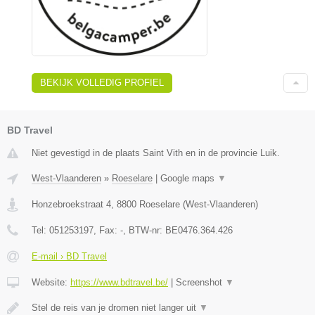
BEKIJK VOLLEDIG PROFIEL
BD Travel
Niet gevestigd in de plaats Saint Vith en in de provincie Luik.
West-Vlaanderen
»
Roeselare
|
Google maps
▼
Honzebroekstraat 4
,
8800
Roeselare
(
West-Vlaanderen
)
Tel:
051253197
, Fax:
-
, BTW-nr:
BE0476.364.426
E-mail › BD Travel
Website:
https://www.bdtravel.be/
|
Screenshot
▼
Stel de reis van je dromen niet langer uit
▼