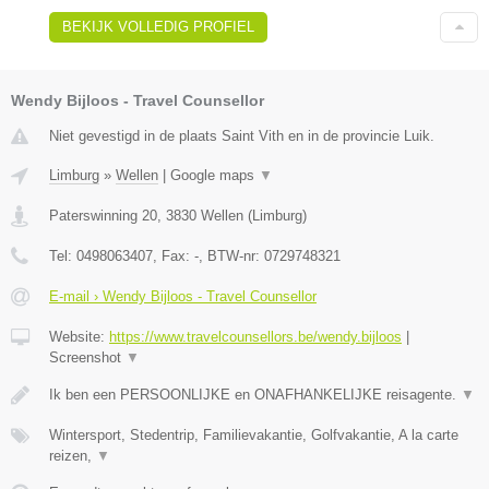
BEKIJK VOLLEDIG PROFIEL
Wendy Bijloos - Travel Counsellor
Niet gevestigd in de plaats Saint Vith en in de provincie Luik.
Limburg
»
Wellen
|
Google maps
▼
Paterswinning 20
,
3830
Wellen
(
Limburg
)
Tel:
0498063407
, Fax:
-
, BTW-nr:
0729748321
E-mail › Wendy Bijloos - Travel Counsellor
Website:
https://www.travelcounsellors.be/wendy.bijloos
|
Screenshot
▼
Ik ben een PERSOONLIJKE en ONAFHANKELIJKE reisagente.
▼
Wintersport, Stedentrip, Familievakantie, Golfvakantie, A la carte
reizen,
▼