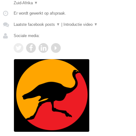
Zuid-Afrika
▼
Er wordt gewerkt op afspraak.
Laatste facebook posts
▼
|
Introductie video
▼
Sociale media: