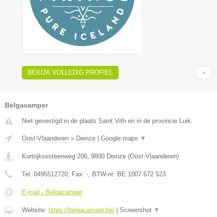
BEKIJK VOLLEDIG PROFIEL
Belgacamper
Niet gevestigd in de plaats Saint Vith en in de provincie Luik.
Oost-Vlaanderen
»
Deinze
|
Google maps
▼
Kortrijksesteenweg 206
,
9800
Deinze
(
Oost-Vlaanderen
)
Tel:
0495512720
, Fax:
-
, BTW-nr:
BE 1007 672 523
E-mail › Belgacamper
Website:
https://belgacamper.be/
|
Screenshot
▼