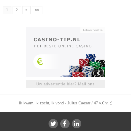
1
2
»
»»
Uw advertentie hier? Mail ons
Ik kwam, ik zocht, ik vond - Julius Caesar / 47 v.Chr. ;)