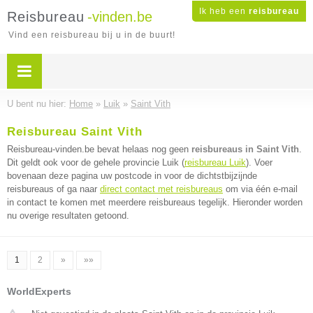
Ik heb een
reisbureau
Reisbureau
-vinden.be
Vind een reisbureau bij u in de buurt!
U bent nu hier:
Home
»
Luik
»
Saint Vith
Reisbureau Saint Vith
Reisbureau-vinden.be bevat helaas nog geen
reisbureaus in Saint Vith
.
Dit geldt ook voor de gehele provincie Luik (
reisbureau Luik
). Voer
bovenaan deze pagina uw postcode in voor de dichtstbijzijnde
reisbureaus of ga naar
direct contact met reisbureaus
om via één e-mail
in contact te komen met meerdere reisbureaus tegelijk. Hieronder worden
nu overige resultaten getoond.
1
2
»
»»
WorldExperts