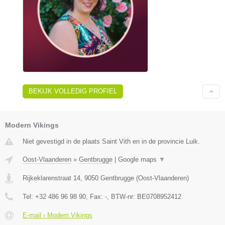
BEKIJK VOLLEDIG PROFIEL
Modern Vikings
Niet gevestigd in de plaats Saint Vith en in de provincie Luik.
Oost-Vlaanderen
»
Gentbrugge
|
Google maps
▼
Rijkeklarenstraat 14
,
9050
Gentbrugge
(
Oost-Vlaanderen
)
Tel:
+32 486 96 98 90
, Fax:
-
, BTW-nr:
BE0708952412
E-mail › Modern Vikings