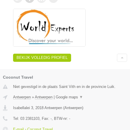
BEKIJK VOLLEDIG PROFIEL
Coconut Travel
Niet gevestigd in de plaats Saint Vith en in de provincie Luik.
Antwerpen
»
Antwerpen
|
Google maps
▼
Isabellalei 3
,
2018
Antwerpen
(
Antwerpen
)
Tel:
03 2381103
, Fax:
-
, BTW-nr:
-
E-mail › Coconut Travel