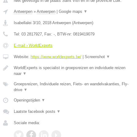
Niet gevestigd in de plaats Saint Vith en in de provincie Luik.
Antwerpen
»
Antwerpen
|
Google maps
▼
Isabellalei 3/10
,
2018
Antwerpen
(
Antwerpen
)
Tel:
03 2817927
, Fax:
-
, BTW-nr:
0819419079
E-mail › WorldExperts
Website:
https://www.worldexperts.be/
|
Screenshot
▼
WorldExperts is specialist in groepsreizen en individuele reizen
naar
▼
Groepsreizen, Individuele reizen, Fiets- en wandelvakanties, Fly-
drive
▼
Openingstijden
▼
Laatste facebook posts
▼
Sociale media: