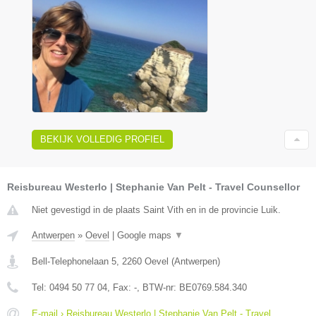
BEKIJK VOLLEDIG PROFIEL
Reisbureau Westerlo | Stephanie Van Pelt - Travel Counsellor
Niet gevestigd in de plaats Saint Vith en in de provincie Luik.
Antwerpen
»
Oevel
|
Google maps
▼
Bell-Telephonelaan 5
,
2260
Oevel
(
Antwerpen
)
Tel:
0494 50 77 04
, Fax:
-
, BTW-nr:
BE0769.584.340
E-mail › Reisbureau Westerlo | Stephanie Van Pelt - Travel