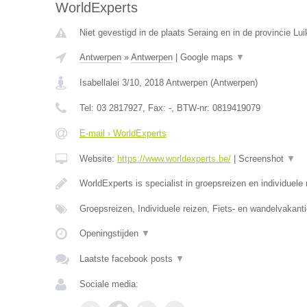
WorldExperts
Niet gevestigd in de plaats Seraing en in de provincie Lui
Antwerpen
»
Antwerpen
|
Google maps
▼
Isabellalei 3/10
,
2018
Antwerpen
(
Antwerpen
)
Tel:
03 2817927
, Fax:
-
, BTW-nr:
0819419079
E-mail › WorldExperts
Website:
https://www.worldexperts.be/
|
Screenshot
▼
WorldExperts is specialist in groepsreizen en individuele
Groepsreizen, Individuele reizen, Fiets- en wandelvakanti
Openingstijden
▼
Laatste facebook posts
▼
Sociale media: