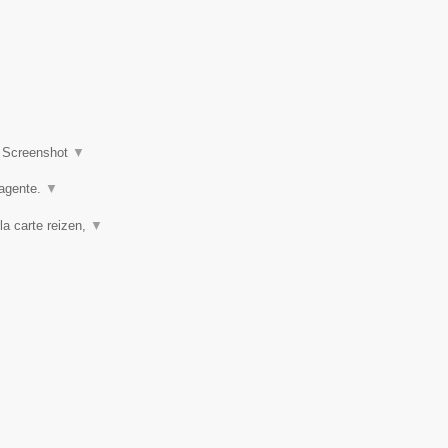
|
Screenshot
▼
agente.
▼
la carte reizen,
▼