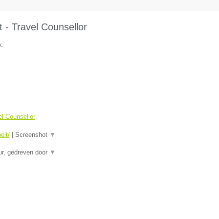
 - Travel Counsellor
k.
el Counsellor
elt/
|
Screenshot
▼
eur, gedreven door
▼