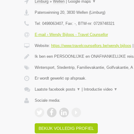
Limburg
»
Wellen
|
Google maps
▼
Paterswinning 20
,
3830
Wellen
(
Limburg
)
Tel:
0498063407
, Fax:
-
, BTW-nr:
0729748321
E-mail › Wendy Bijloos - Travel Counsellor
Website:
https://www.travelcounsellors.be/wendy.bijloos
Ik ben een PERSOONLIJKE en ONAFHANKELIJKE reis
Wintersport, Stedentrip, Familievakantie, Golfvakantie, A 
Er wordt gewerkt op afspraak.
Laatste facebook posts
▼
|
Introductie video
▼
Sociale media:
BEKIJK VOLLEDIG PROFIEL