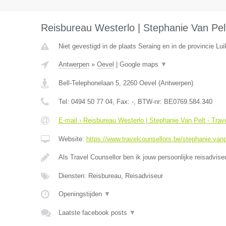
Reisbureau Westerlo | Stephanie Van Pelt
Niet gevestigd in de plaats Seraing en in de provincie Lui
Antwerpen
»
Oevel
|
Google maps
▼
Bell-Telephonelaan 5
,
2260
Oevel
(
Antwerpen
)
Tel:
0494 50 77 04
, Fax:
-
, BTW-nr:
BE0769.584.340
E-mail › Reisbureau Westerlo | Stephanie Van Pelt - Trav
Website:
https://www.travelcounsellors.be/stephanie.vanp
Als Travel Counsellor ben ik jouw persoonlijke reisadvis
Diensten: Reisbureau, Reisadviseur
Openingstijden
▼
Laatste facebook posts
▼