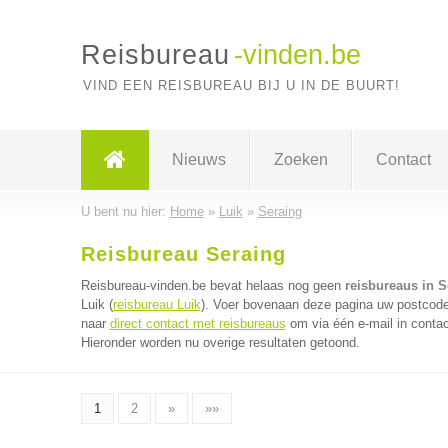
Reisbureau
-vinden.be
VIND EEN REISBUREAU BIJ U IN DE BUURT!
Nieuws
Zoeken
Contact
U bent nu hier:
Home
»
Luik
»
Seraing
Reisbureau Seraing
Reisbureau-vinden.be bevat helaas nog geen
reisbureaus in S
Luik (
reisbureau Luik
). Voer bovenaan deze pagina uw postcode i
naar
direct contact met reisbureaus
om via één e-mail in contac
Hieronder worden nu overige resultaten getoond.
1
2
»
»»