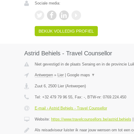
Sociale media:
BEKIJK VOLLEDIG PROFIEL
Astrid Behiels - Travel Counsellor
Niet gevestigd in de plaats Seraing en in de provincie Lui
Antwerpen
»
Lier
|
Google maps
▼
Zuut 6
,
2500
Lier
(
Antwerpen
)
Tel:
+32 479 79 96 55
, Fax:
-
, BTW-nr:
0769.224.450
E-mail › Astrid Behiels - Travel Counsellor
Website:
https://www.travelcounsellors.be/astrid.behiels
Als reisadviseur luister ik naar jouw wensen om tot een 