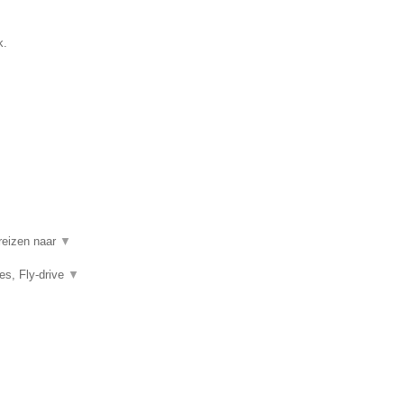
k.
 reizen naar
▼
es, Fly-drive
▼