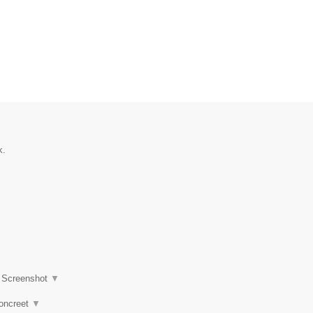
k.
|
Screenshot
▼
concreet
▼