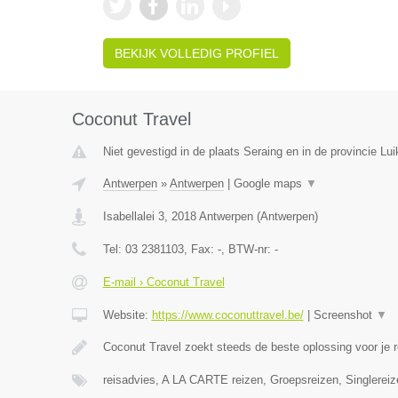
BEKIJK VOLLEDIG PROFIEL
Coconut Travel
Niet gevestigd in de plaats Seraing en in de provincie Lui
Antwerpen
»
Antwerpen
|
Google maps
▼
Isabellalei 3
,
2018
Antwerpen
(
Antwerpen
)
Tel:
03 2381103
, Fax:
-
, BTW-nr:
-
E-mail › Coconut Travel
Website:
https://www.coconuttravel.be/
|
Screenshot
▼
Coconut Travel zoekt steeds de beste oplossing voor je r
reisadvies, A LA CARTE reizen, Groepsreizen, Singlereiz