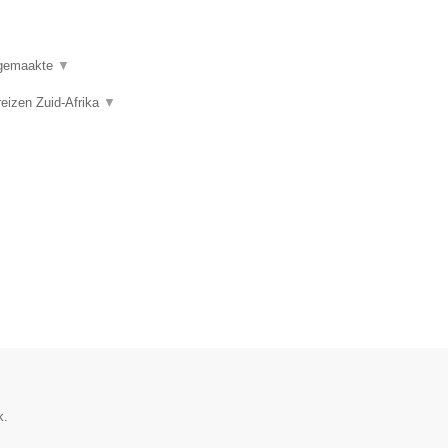
t gemaakte
▼
reizen Zuid-Afrika
▼
k.