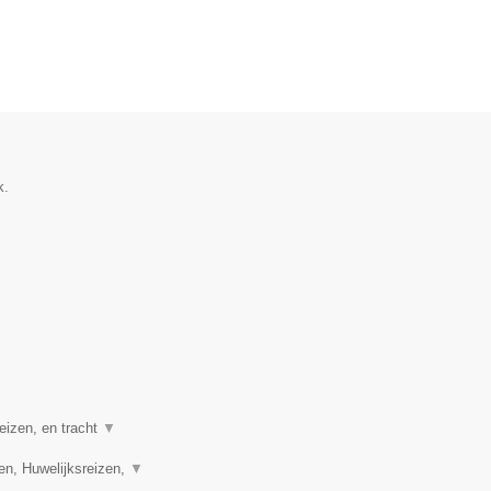
k.
eizen, en tracht
▼
en, Huwelijksreizen,
▼