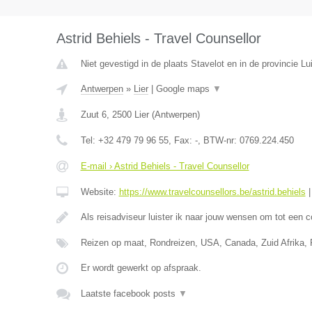
Astrid Behiels - Travel Counsellor
Niet gevestigd in de plaats Stavelot en in de provincie Lu
Antwerpen
»
Lier
|
Google maps
▼
Zuut 6
,
2500
Lier
(
Antwerpen
)
Tel:
+32 479 79 96 55
, Fax:
-
, BTW-nr:
0769.224.450
E-mail › Astrid Behiels - Travel Counsellor
Website:
https://www.travelcounsellors.be/astrid.behiels
Als reisadviseur luister ik naar jouw wensen om tot een 
Reizen op maat, Rondreizen, USA, Canada, Zuid Afrika, Po
Er wordt gewerkt op afspraak.
Laatste facebook posts
▼