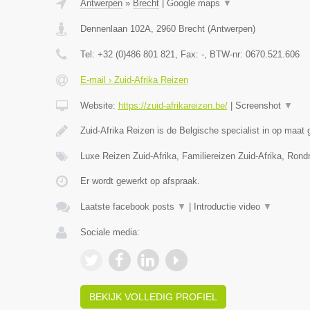
Antwerpen
»
Brecht
|
Google maps
▼
Dennenlaan 102A
,
2960
Brecht
(
Antwerpen
)
Tel:
+32 (0)486 801 821
, Fax:
-
, BTW-nr:
0670.521.606
E-mail › Zuid-Afrika Reizen
Website:
https://zuid-afrikareizen.be/
|
Screenshot
▼
Zuid-Afrika Reizen is de Belgische specialist in op maa
Luxe Reizen Zuid-Afrika, Familiereizen Zuid-Afrika, Rond
Er wordt gewerkt op afspraak.
Laatste facebook posts
▼
|
Introductie video
▼
Sociale media:
BEKIJK VOLLEDIG PROFIEL