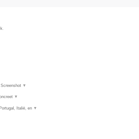
ik.
|
Screenshot
▼
concreet
▼
rtugal, Italië, en
▼