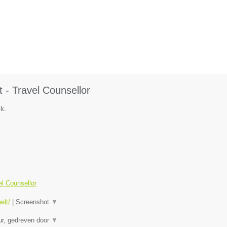
 - Travel Counsellor
ik.
el Counsellor
elt/
|
Screenshot
▼
eur, gedreven door
▼