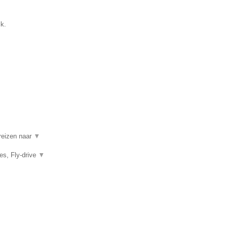
ik.
 reizen naar
▼
es, Fly-drive
▼