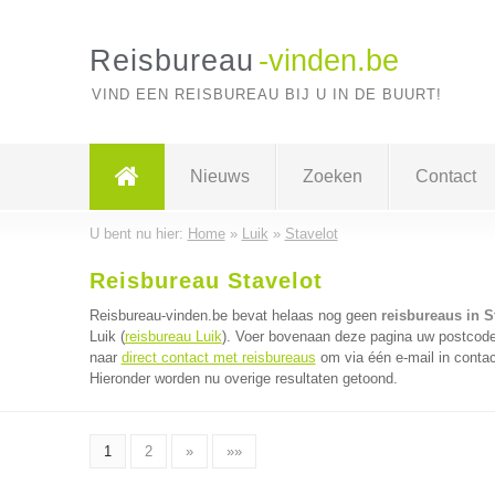
Reisbureau
-vinden.be
VIND EEN REISBUREAU BIJ U IN DE BUURT!
Nieuws
Zoeken
Contact
U bent nu hier:
Home
»
Luik
»
Stavelot
Reisbureau Stavelot
Reisbureau-vinden.be bevat helaas nog geen
reisbureaus in S
Luik (
reisbureau Luik
). Voer bovenaan deze pagina uw postcode i
naar
direct contact met reisbureaus
om via één e-mail in contac
Hieronder worden nu overige resultaten getoond.
1
2
»
»»