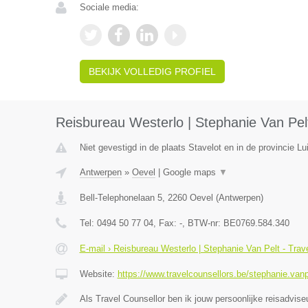
Sociale media:
BEKIJK VOLLEDIG PROFIEL
Reisbureau Westerlo | Stephanie Van Pelt
Niet gevestigd in de plaats Stavelot en in de provincie Lu
Antwerpen
»
Oevel
|
Google maps
▼
Bell-Telephonelaan 5
,
2260
Oevel
(
Antwerpen
)
Tel:
0494 50 77 04
, Fax:
-
, BTW-nr:
BE0769.584.340
E-mail › Reisbureau Westerlo | Stephanie Van Pelt - Trav
Website:
https://www.travelcounsellors.be/stephanie.vanp
Als Travel Counsellor ben ik jouw persoonlijke reisadvis