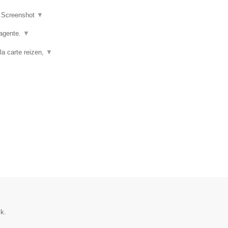
|
Screenshot
▼
agente.
▼
la carte reizen,
▼
ik.