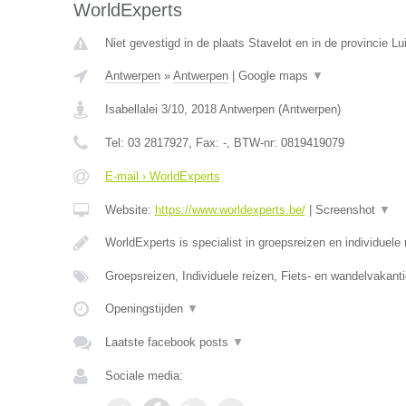
WorldExperts
Niet gevestigd in de plaats Stavelot en in de provincie Lu
Antwerpen
»
Antwerpen
|
Google maps
▼
Isabellalei 3/10
,
2018
Antwerpen
(
Antwerpen
)
Tel:
03 2817927
, Fax:
-
, BTW-nr:
0819419079
E-mail › WorldExperts
Website:
https://www.worldexperts.be/
|
Screenshot
▼
WorldExperts is specialist in groepsreizen en individuele
Groepsreizen, Individuele reizen, Fiets- en wandelvakanti
Openingstijden
▼
Laatste facebook posts
▼
Sociale media: