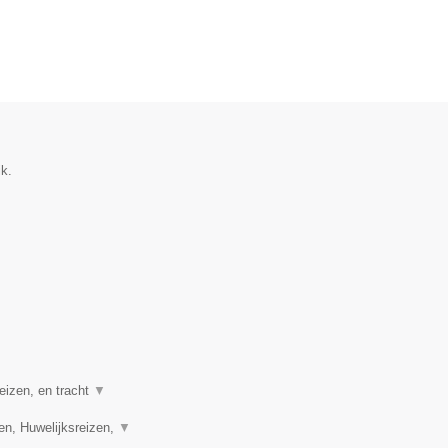
ik.
eizen, en tracht
▼
en, Huwelijksreizen,
▼