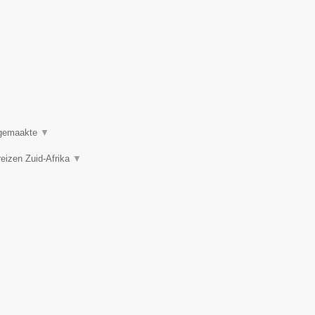
t gemaakte
▼
reizen Zuid-Afrika
▼