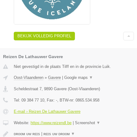
BEKIJK VOLLEDIG PROFIEL
Reizen De Lathauwer Gavere
Niet gevestigd in de plaats Tilff en in de provincie Luik.
Oost-Vlaanderen
»
Gavere
|
Google maps
▼
Scheldestraat 7
,
9890
Gavere
(
Oost-Vlaanderen
)
Tel:
09 384 77 10
, Fax:
-
, BTW-nr:
0865.534.958
E-mail › Reizen De Lathauwer Gavere
Website:
https://www.reizendl.be
|
Screenshot
▼
ᴅʀᴏᴏᴍ ᴜᴡ ʀᴇɪs | ʀᴇɪs ᴜᴡ ᴅʀᴏᴏᴍ
▼