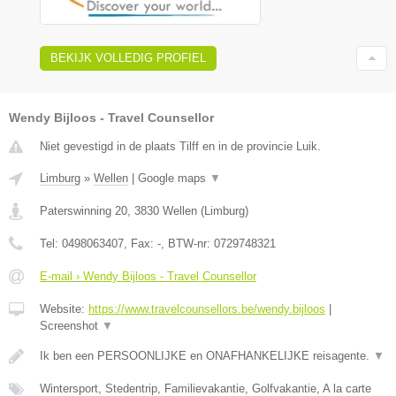
BEKIJK VOLLEDIG PROFIEL
Wendy Bijloos - Travel Counsellor
Niet gevestigd in de plaats Tilff en in de provincie Luik.
Limburg
»
Wellen
|
Google maps
▼
Paterswinning 20
,
3830
Wellen
(
Limburg
)
Tel:
0498063407
, Fax:
-
, BTW-nr:
0729748321
E-mail › Wendy Bijloos - Travel Counsellor
Website:
https://www.travelcounsellors.be/wendy.bijloos
|
Screenshot
▼
Ik ben een PERSOONLIJKE en ONAFHANKELIJKE reisagente.
▼
Wintersport, Stedentrip, Familievakantie, Golfvakantie, A la carte