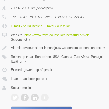
Zuut 6
,
2500
Lier
(
Antwerpen
)
Tel:
+32 479 79 96 55
, Fax:
-
, BTW-nr:
0769.224.450
E-mail › Astrid Behiels - Travel Counsellor
Website:
https://www.travelcounsellors.be/astrid.behiels
|
Screenshot
▼
Als reisadviseur luister ik naar jouw wensen om tot een concreet
▼
Reizen op maat, Rondreizen, USA, Canada, Zuid Afrika, Portugal,
Italië, en
▼
Er wordt gewerkt op afspraak.
Laatste facebook posts
▼
Sociale media: