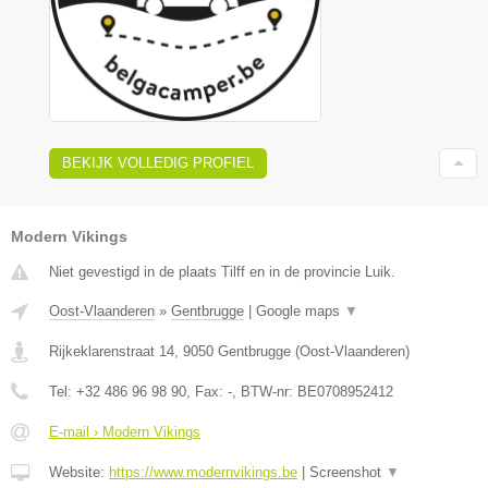
BEKIJK VOLLEDIG PROFIEL
Modern Vikings
Niet gevestigd in de plaats Tilff en in de provincie Luik.
Oost-Vlaanderen
»
Gentbrugge
|
Google maps
▼
Rijkeklarenstraat 14
,
9050
Gentbrugge
(
Oost-Vlaanderen
)
Tel:
+32 486 96 98 90
, Fax:
-
, BTW-nr:
BE0708952412
E-mail › Modern Vikings
Website:
https://www.modernvikings.be
|
Screenshot
▼