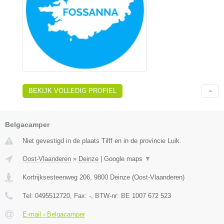
BEKIJK VOLLEDIG PROFIEL
Belgacamper
Niet gevestigd in de plaats Tilff en in de provincie Luik.
Oost-Vlaanderen
»
Deinze
|
Google maps
▼
Kortrijksesteenweg 206
,
9800
Deinze
(
Oost-Vlaanderen
)
Tel:
0495512720
, Fax:
-
, BTW-nr:
BE 1007 672 523
E-mail › Belgacamper