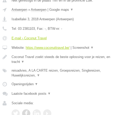
Niet gevestigd in de plaats Tilff en in de provincie Luik.
Antwerpen
»
Antwerpen
|
Google maps
▼
Isabellalei 3
,
2018
Antwerpen
(
Antwerpen
)
Tel:
03 2381103
, Fax:
-
, BTW-nr:
-
E-mail › Coconut Travel
Website:
https://www.coconuttravel.be/
|
Screenshot
▼
Coconut Travel zoekt steeds de beste oplossing voor je reizen, en
tracht
▼
reisadvies, A LA CARTE reizen, Groepsreizen, Singlereizen,
Huwelijksreizen,
▼
Openingstijden
▼
Laatste facebook posts
▼
Sociale media: