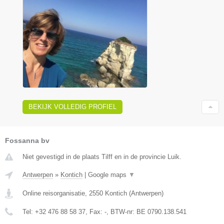
BEKIJK VOLLEDIG PROFIEL
Fossanna bv
Niet gevestigd in de plaats Tilff en in de provincie Luik.
Antwerpen
»
Kontich
|
Google maps
▼
Online reisorganisatie
,
2550
Kontich
(
Antwerpen
)
Tel:
+32 476 88 58 37
, Fax:
-
, BTW-nr:
BE 0790.138.541