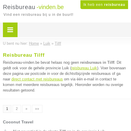
Ik heb een
reisbureau
Reisbureau
-vinden.be
Vind een reisbureau bij u in de buurt!
U bent nu hier:
Home
»
Luik
»
Tilff
Reisbureau Tilff
Reisbureau-vinden.be bevat helaas nog geen
reisbureaus in Tilff
. Dit
geldt ook voor de gehele provincie Luik (
reisbureau Luik
). Voer bovenaan
deze pagina uw postcode in voor de dichtstbijzijnde reisbureaus of ga
naar
direct contact met reisbureaus
om via één e-mail in contact te
komen met meerdere reisbureaus tegelijk. Hieronder worden nu overige
resultaten getoond.
1
2
»
»»
Coconut Travel